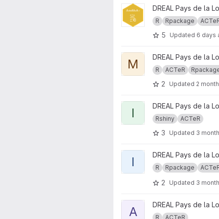
View datalibaba project
DREAL Pays de la Lo
R
Rpackage
ACTe
5
Updated
6 days
View mapfactory project
DREAL Pays de la Lo
M
R
ACTeR
Rpackag
2
Updated
2 month
View it_indicateurs project
DREAL Pays de la Lo
I
Rshiny
ACTeR
3
Updated
3 mont
View icpe.georisques.api proj
DREAL Pays de la Lo
I
R
Rpackage
ACTe
2
Updated
3 mont
View ACTeR.fiches project
DREAL Pays de la Lo
A
R
ACTeR