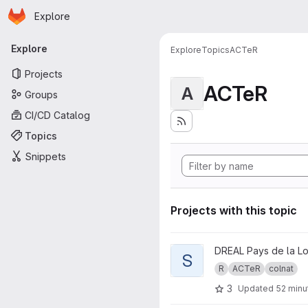
Homepage
Skip to main content
Explore
Primary navigation
Explore
Explore
Topics
ACTeR
Projects
ACTeR
A
Groups
CI/CD Catalog
Topics
Snippets
Projects with this topic
View sgbd_datamart project
DREAL Pays de la Lo
S
R
ACTeR
colnat
3
Updated
52 minu