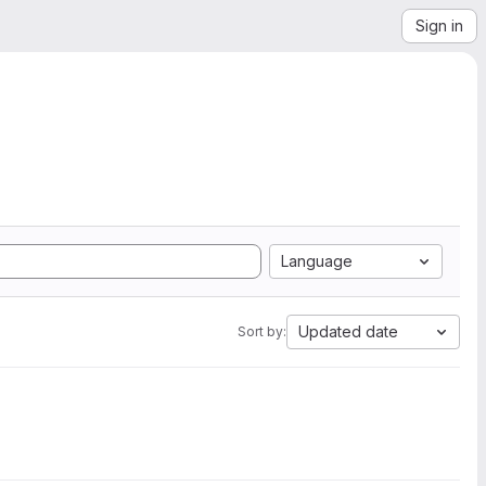
Sign in
Language
Updated date
Sort by: