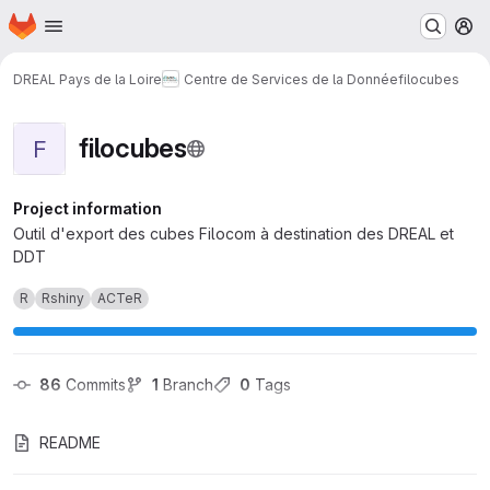
Homepage
Skip to main content
M
DREAL Pays de la Loire
Centre de Services de la Donnée
filocubes
filocubes
F
Project information
Outil d'export des cubes Filocom à destination des DREAL et
DDT
R
Rshiny
ACTeR
86
 Commits
1
 Branch
0
 Tags
README