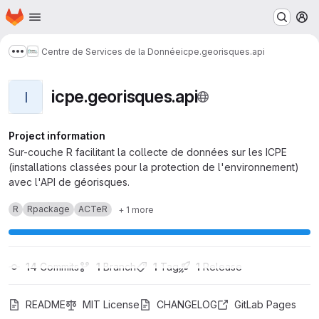
Homepage
Skip to main content
M
Centre de Services de la Donnée
icpe.georisques.api
Show more breadcrumbs
icpe.georisques.api
I
Project information
Sur-couche R facilitant la collecte de données sur les ICPE
(installations classées pour la protection de l'environnement)
avec l'API de géorisques.
R
Rpackage
ACTeR
+ 1 more
14
 Commits
1
 Branch
1
 Tag
1
 Release
README
MIT License
CHANGELOG
GitLab Pages