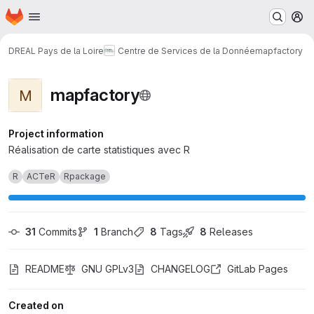
Homepage
Skip to main content
M
DREAL Pays de la Loire
Centre de Services de la Donnée
mapfactory
mapfactory
M
Project information
Réalisation de carte statistiques avec R
R
ACTeR
Rpackage
31
 Commits
1
 Branch
8
 Tags
8
 Releases
README
GNU GPLv3
CHANGELOG
GitLab Pages
Created on