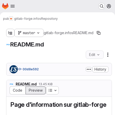
Homepage
Skip to main content
M
pub
gitlab-forge.infos
Repository
master
gitlab-forge.infos
README.md
README.md
Edit
Fil
History
00d8e592
README.md
13.45 KiB
Table of contents
Code
Preview
Page d'information sur gitlab-forge