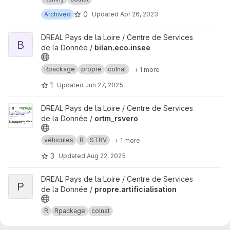
0
Archived
Updated
Apr 26, 2023
View bilan.eco.insee project
DREAL Pays de la Loire / Centre de Services
B
de la Donnée /
bilan.eco.insee
Rpackage
propre
colnat
+ 1 more
1
Updated
Jun 27, 2025
View ortm_rsvero project
DREAL Pays de la Loire / Centre de Services
de la Donnée /
ortm_rsvero
véhicules
R
STRV
+ 1 more
3
Updated
Aug 22, 2025
View propre.artificialisation project
DREAL Pays de la Loire / Centre de Services
P
de la Donnée /
propre.artificialisation
R
Rpackage
colnat
1
Updated
Feb 20, 2026