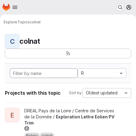
Homepage
Skip to main content
M
Explore
Topics
colnat
colnat
C
R
Projects with this topic
Oldest updated
Sort by:
View Exploration Lettre Eolien PV Trim project
DREAL Pays de la Loire / Centre de Services
E
de la Donnée /
Exploration Lettre Eolien PV
Trim
Rshiny
colnat