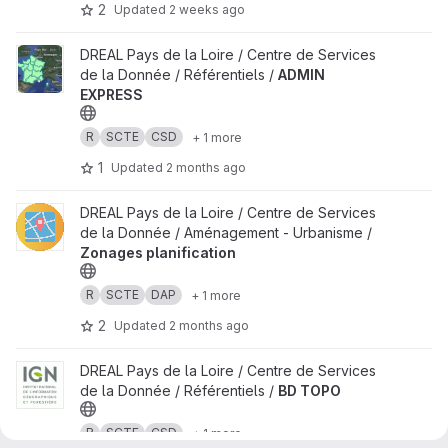
2
Updated
2 weeks ago
View ADMIN EXPRESS project
DREAL Pays de la Loire / Centre de Services
de la Donnée / Référentiels /
ADMIN
EXPRESS
R
SCTE
CSD
+ 1 more
1
Updated
2 months ago
View Zonages planification project
DREAL Pays de la Loire / Centre de Services
de la Donnée / Aménagement - Urbanisme /
Zonages planification
R
SCTE
DAP
+ 1 more
2
Updated
2 months ago
View BD TOPO project
DREAL Pays de la Loire / Centre de Services
de la Donnée / Référentiels /
BD TOPO
R
SCTE
CSD
+ 1 more