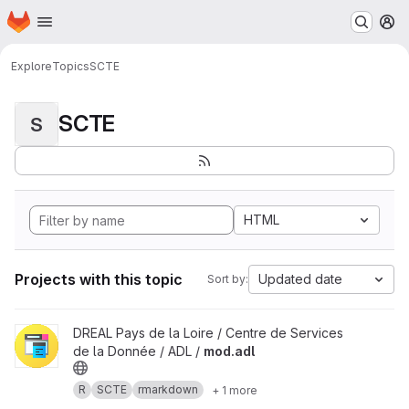
Homepage
Skip to main content
M
Explore
Topics
SCTE
SCTE
S
HTML
Projects with this topic
Updated date
Sort by:
View mod.adl project
DREAL Pays de la Loire / Centre de Services
de la Donnée / ADL /
mod.adl
R
SCTE
rmarkdown
+ 1 more