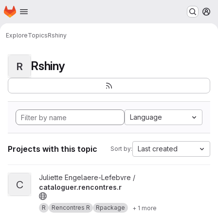
Homepage
Skip to main content
M
Explore
Topics
Rshiny
Rshiny
R
Language
Projects with this topic
Last created
Sort by:
View cataloguer.rencontres.r project
Juliette Engelaere-Lefebvre /
C
cataloguer.rencontres.r
R
Rencontres R
Rpackage
+ 1 more