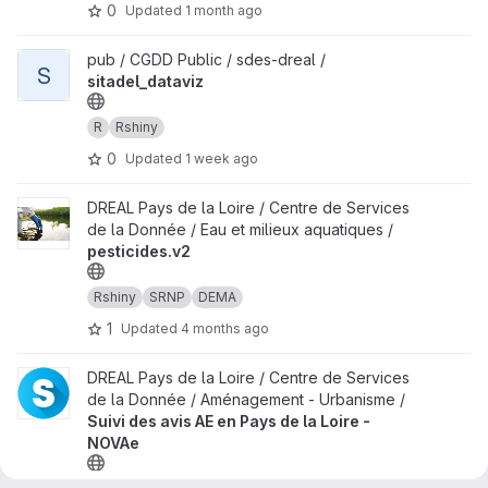
0
Updated
1 month ago
View sitadel_dataviz project
pub / CGDD Public / sdes-dreal /
S
sitadel_dataviz
R
Rshiny
0
Updated
1 week ago
View pesticides.v2 project
DREAL Pays de la Loire / Centre de Services
de la Donnée / Eau et milieux aquatiques /
pesticides.v2
Rshiny
SRNP
DEMA
1
Updated
4 months ago
View Suivi des avis AE en Pays de la Loire - NOVAe project
DREAL Pays de la Loire / Centre de Services
de la Donnée / Aménagement - Urbanisme /
Suivi des avis AE en Pays de la Loire -
NOVAe