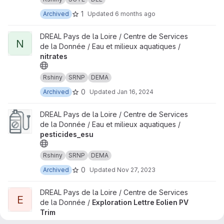
1
Archived
Updated
6 months ago
View nitrates project
DREAL Pays de la Loire / Centre de Services
N
de la Donnée / Eau et milieux aquatiques /
nitrates
Rshiny
SRNP
DEMA
0
Archived
Updated
Jan 16, 2024
View pesticides_esu project
DREAL Pays de la Loire / Centre de Services
de la Donnée / Eau et milieux aquatiques /
pesticides_esu
Rshiny
SRNP
DEMA
0
Archived
Updated
Nov 27, 2023
View Exploration Lettre Eolien PV Trim project
DREAL Pays de la Loire / Centre de Services
E
de la Donnée /
Exploration Lettre Eolien PV
Trim