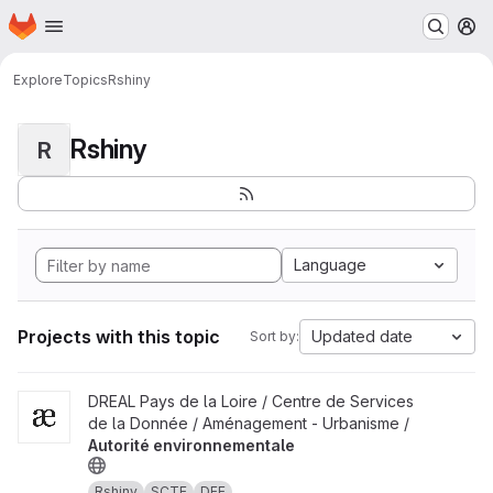
Homepage
Skip to main content
M
Explore
Topics
Rshiny
Rshiny
R
Language
Projects with this topic
Updated date
Sort by:
View Autorité environnementale project
DREAL Pays de la Loire / Centre de Services
de la Donnée / Aménagement - Urbanisme /
Autorité environnementale
Rshiny
SCTE
DEE