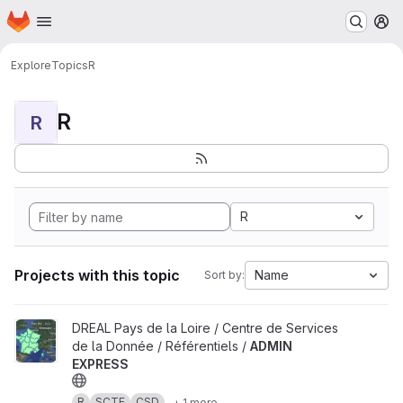
Homepage
Skip to main content
M
Explore
Topics
R
R
R
R
Projects with this topic
Name
Sort by:
View ADMIN EXPRESS project
DREAL Pays de la Loire / Centre de Services
de la Donnée / Référentiels /
ADMIN
EXPRESS
R
SCTE
CSD
+ 1 more