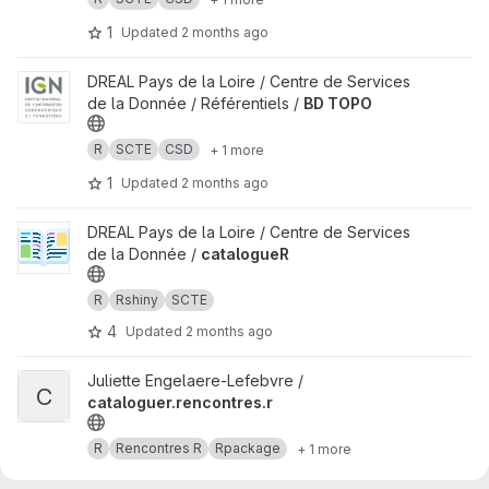
1
Updated
2 months ago
View BD TOPO project
DREAL Pays de la Loire / Centre de Services
de la Donnée / Référentiels /
BD TOPO
R
SCTE
CSD
+ 1 more
1
Updated
2 months ago
View catalogueR project
DREAL Pays de la Loire / Centre de Services
de la Donnée /
catalogueR
R
Rshiny
SCTE
4
Updated
2 months ago
View cataloguer.rencontres.r project
Juliette Engelaere-Lefebvre /
C
cataloguer.rencontres.r
R
Rencontres R
Rpackage
+ 1 more
0
Updated
1 month ago