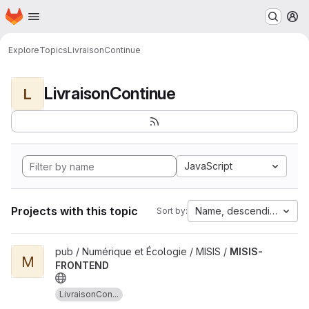
Homepage
Skip to main content
M
Explore
Topics
LivraisonContinue
LivraisonContinue
L
JavaScript
Projects with this topic
Name, descending
Sort by:
View MISIS-FRONTEND project
pub / Numérique et Écologie / MISIS /
MISIS-
M
FRONTEND
LivraisonCon...