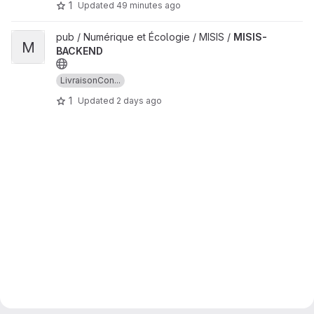
1
Updated
49 minutes ago
View MISIS-BACKEND project
pub / Numérique et Écologie / MISIS /
MISIS-
M
BACKEND
LivraisonCon...
1
Updated
2 days ago