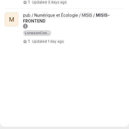
1
Updated
3 days ago
View MISIS-FRONTEND project
pub / Numérique et Écologie / MISIS /
MISIS-
M
FRONTEND
LivraisonCon...
1
Updated
1 day ago