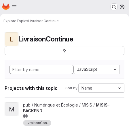
Homepage
Skip to main content
M
Explore
Topics
LivraisonContinue
LivraisonContinue
L
JavaScript
Projects with this topic
Name
Sort by:
View MISIS-BACKEND project
pub / Numérique et Écologie / MISIS /
MISIS-
M
BACKEND
LivraisonCon...